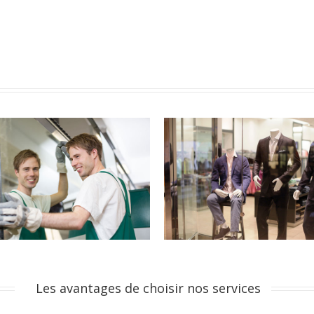
E RÉALISÉE PAR DES
METTEZ EN VALEUR VOS
ERTS
PRODUITS
équipes sont spécialisées dans la
Obtenez des conseils pour choisir
cation et la pose de vitrines.
verre de future vitrine.
Les avantages de choisir nos services