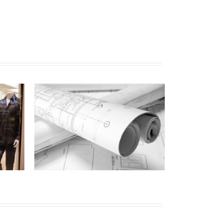
CONCEPTION SUR-MESURE
Vous avez un projet de création de
vitrine qui sort de l'ordinaire ?
 le