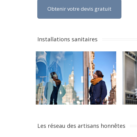
Obtenir votre devis gratuit
VOTRE VITRINE SUR-MESURE
POS
EXP
Obtenez une vitrine au dimension de
votre boutique qui répond à vos
Nos 
attentes.
fabri
Installations sanitaires
Les réseau des artisans honnêtes